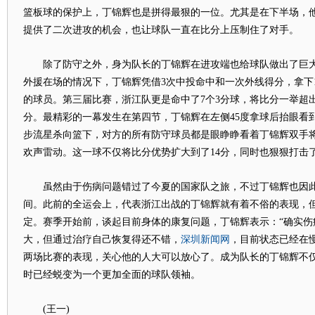
篮板球的保护上，丁锦辉也是拼得最狠的一位。尤其是在下半场，
提供了二次进攻的机会，也让球队一直在比分上压制住了对手。
除了防守之外，身为队长的丁锦辉在进攻端也给球队做出了巨大
外援在场的情况下，丁锦辉凭借3次中投命中和一次外线得分，拿下
的球员。第三届比赛，浙江队更是命中了7个3分球，将比分一举超
分。最精彩的一幕发生在第四节，丁锦辉在左侧45度拿球后抬眼看
步流星杀向篮下，对方的所有防守球员都是眼睁睁看着丁锦辉双手
欢声雷动。这一球不仅将比分优势扩大到了14分，同时也狠狠打击
虽然由于伤病问题错过了今夏的国家队之旅，不过丁锦辉也因此
间。此前的全运会上，代表浙江出战的丁锦辉就有着不俗的表现，
定。赛季开始前，谈起目前身体的康复问题，丁锦辉表示：“确实伤
深圳新闻网
大，但通过治疗自己恢复得还不错，
，目前状态已经在
两场比赛的表现，关心他的人大可以放心了。成为队长的丁锦辉不
时已经蜕变为一个更加全面的球队领袖。
(王一)