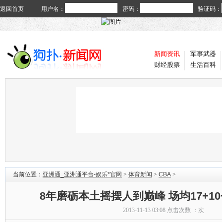
返回首页
用户名：
密码：
验证码：
新闻资讯
军事武器
财经股票
生活百科
当前位置：
亚洲通_亚洲通平台-娱乐*官网
>
体育新闻
>
CBA
>
8年磨砺本土摇摆人到巅峰 场均17+1
2013-11-13 03:08 点击次数 ：
次