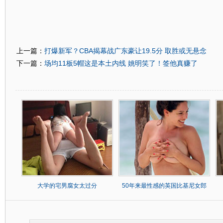
打爆新军？CBA揭幕战广东豪让19.5分 取胜或无悬念
上一篇：
场均11板5帽这是本土内线 姚明笑了！签他真赚了
下一篇：
大学的宅男腐女太过分
50年来最性感的英国比基尼女郎