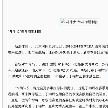
“斗牛犬”缠斗海斯利普
新浪体育讯 北京时间11月12日，2013-2014赛季CBA[微博
在南京进行。四节激战后，江苏以86-95负于浙江，新赛季开始后两
首场对阵青岛，丁锦辉[微博]拿下16分12篮板的大号两双，另有
场
今天迎战江苏，他又拿下19分9篮板3助攻3抢断。两场比赛丁锦辉
2.5助攻和1.5盖帽的全面数据，8年磨砺，丁锦辉正越来越全面。
“作为队长，肯定会更多承担球队的责任。”这是丁锦辉在赛季开
说的话。而来到球场上，丁锦辉也用自己的表现实践着自己的诺言。
一直是一位防守悍将，每场比赛他的首要任务就是盯防对方的核心
的外援海斯利普，丁锦辉一直和对手死死缠斗，第三节中段，他就